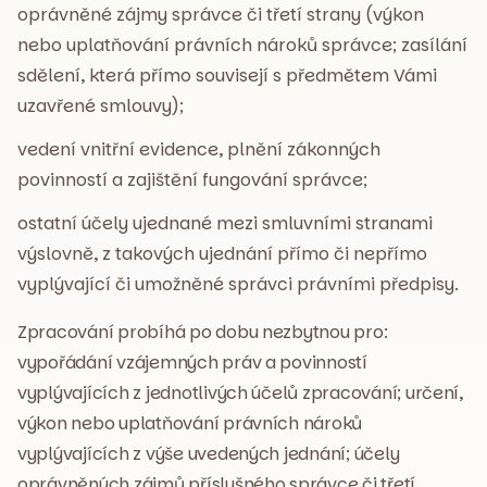
oprávněné zájmy správce či třetí strany (výkon
nebo uplatňování právních nároků správce; zasílání
sdělení, která přímo souvisejí s předmětem Vámi
uzavřené smlouvy);
vedení vnitřní evidence, plnění zákonných
povinností a zajištění fungování správce;
ostatní účely ujednané mezi smluvními stranami
výslovně, z takových ujednání přímo či nepřímo
vyplývající či umožněné správci právními předpisy.
Zpracování probíhá po dobu nezbytnou pro:
vypořádání vzájemných práv a povinností
vyplývajících z jednotlivých účelů zpracování; určení,
výkon nebo uplatňování právních nároků
vyplývajících z výše uvedených jednání; účely
oprávněných zájmů příslušného správce či třetí