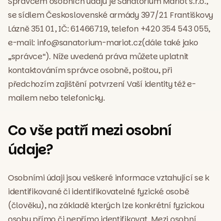
Správcem osobních údajů je Sanatorium Mariot s.r.o.,
se sídlem Československé armády 397/21 Františkovy
Lázně 351 01, IČ: 61466719, telefon +420 354 543 055,
e-mail: info@sanatorium-mariot.cz(dále také jako
„správce“). Níže uvedená práva můžete uplatnit
kontaktováním správce osobně, poštou, při
předchozím zajištění potvrzení Vaší identity též e-
mailem nebo telefonicky.
Co vše patří mezi osobní
údaje?
Osobními údaji jsou veškeré informace vztahující se k
identifikované či identifikovatelné fyzické osobě
(člověku), na základě kterých lze konkrétní fyzickou
osobu přímo či nepřímo identifikovat. Mezi osobní