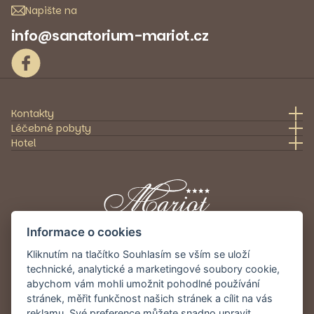
Napište na
info@sanatorium-mariot.cz
Kontakty
Léčebné pobyty
Hotel
Informace o cookies
Kliknutím na tlačítko Souhlasím se vším se uloží
Poskytneme vám kvalitní léčebnou a
technické, analytické a marketingové soubory cookie,
rehabilitační péči zaměřenou především na
abychom vám mohli umožnit pohodlné používání
pohybový aparát.
stránek, měřit funkčnost našich stránek a cílit na vás
reklamu. Své preference můžete snadno upravit