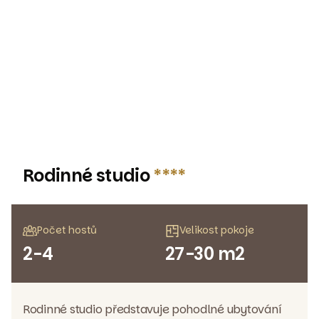
Rodinné studio
****
Počet hostů
Velikost pokoje
2-4
27-30 m2
Rodinné studio představuje pohodlné ubytování