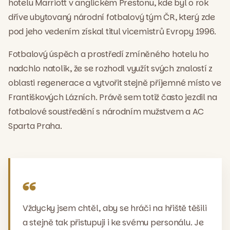
hotelu Marriott v anglickém Prestonu, kde byl o rok
dříve ubytovaný národní fotbalový tým ČR, který zde
pod jeho vedením získal titul vicemistrů Evropy 1996.
Fotbalový úspěch a prostředí zmíněného hotelu ho
nadchlo natolik, že se rozhodl využít svých znalostí z
oblasti regenerace a vytvořit stejně příjemné místo ve
Františkových Lázních. Právě sem totiž často jezdil na
fotbalové soustředění s národním mužstvem a AC
Sparta Praha.
Vždycky jsem chtěl, aby se hráči na hřiště těšili
a stejně tak přistupuji i ke svému personálu. Je