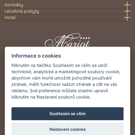
Kontakty
Léčebné pobyty
Hotel
Informace o cookies
Kliknutím na tlačítko Souhlasím se vším se uloží
Poskytneme vám kvalitní léčebnou a
technické, analytické a marketingové soubory cookie,
rehabilitační péči zaměřenou především na
abychom vám mohli umožnit pohodlné používání
pohybový aparát.
stránek, měřit funkčnost našich stránek a cílit na vás
reklamu. Své preference můžete snadno upravit
© 2025 by Sanatorium Mariot s.r.o. Všechna
kliknutím na Nastavení souborů cookie.
práva vyhrazena.
Souhlasím se vším
Nastavení cookies
9.1
6/6
Booking.com
HolidayCheck