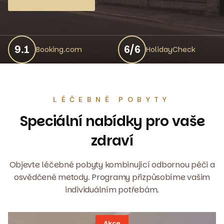
9.1
6/6
Booking.com
HolidayCheck
LÉČEBNÉ POBYTY
Speciální nabídky pro vaše
zdraví
Objevte léčebné pobyty kombinující odbornou péči a
osvědčené metody. Programy přizpůsobíme vašim
individuálním potřebám.
Akce