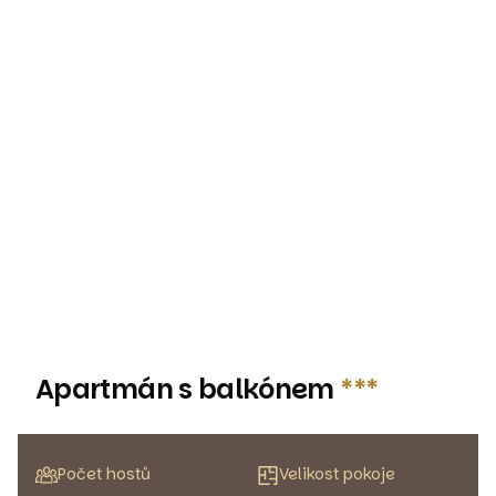
Apartmán s balkónem
***
Počet hostů
Velikost pokoje