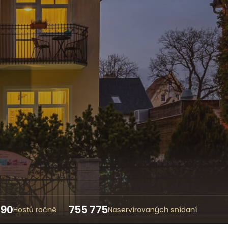
890
755 775
Hostů ročně
Naservírovaných snídaní