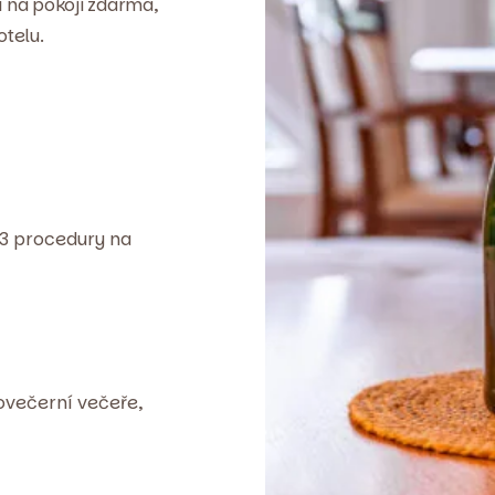
í na pokoji zdarma,
otelu.
 3 procedury na
ovečerní večeře,