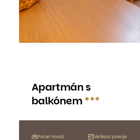
Apartmán s
balkónem
***
Počet hostů
Velikost pokoje