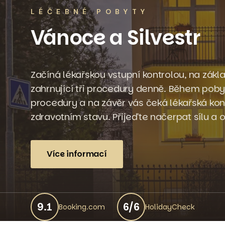
LÉČEBNÉ POBYTY
Vánoce a Silvestr
Začíná lékařskou vstupní kontrolou, na zákla
zahrnující tři procedury denně. Během pobyt
procedury a na závěr vás čeká lékařská ko
zdravotním stavu. Přijeďte načerpat sílu a o
Více informací
9.1
6/6
Booking.com
HolidayCheck