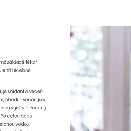
ímž základě lékař
je tři léčebně-
je snídani a večeři
, obědu i večeři jsou
ohou využívat župany
. Po celou dobu
 slanou vodou.