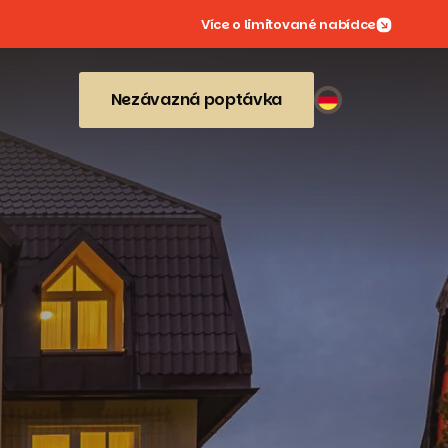
Více o limitované nabídce
Nezávazná poptávka