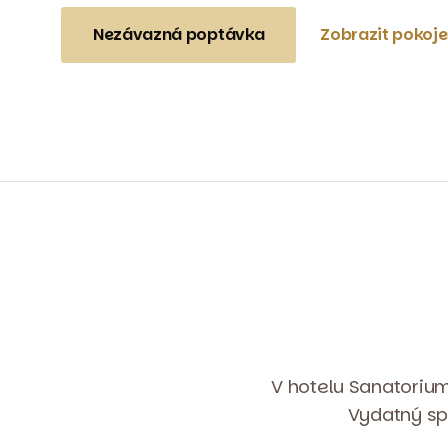
Nezávazná poptávka
Zobrazit pokoje
V hotelu Sanatorium
Vydatný sp