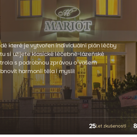
dě které je vytvořen individuální plán léčby
u si užijete klasické léčebně-lázeňské
ntrola s podrobnou zprávou o vašem
bnovit harmonii těla i mysli!
25
Let zkušeností