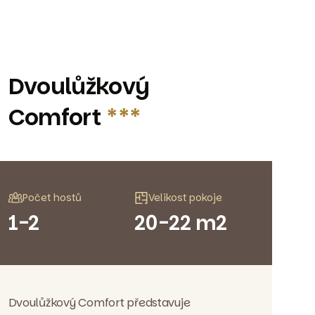
Dvoulůžkový
Comfort
***
Počet hostů
Velikost pokoje
1-2
20-22 m2
Dvoulůžkový Comfort představuje