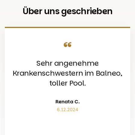
Über uns geschrieben
ehr angenehme
Uns g
schwestern im Balneo,
Hilfsbe
toller Pool.
Hilfsbereitsc
das gute Es
Unterkun
Renata C.
6.12.2024
Durchführu
Wir waren
zufrieden –